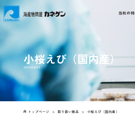
当社の特
小桜えび（国内産）
shrimp01
トップページ
取り扱い商品
小桜えび（国内産）