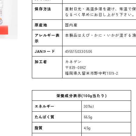
保存方法
直射日光・高温多湿を避け、常温で
なるべく早めにお召し上がり下さい
原産地
国内産
アレルギー表
本製品はえび・かに・いかが混ざる
示
JANコード
4955150330506
加工者
カネゲン
〒839-0862
福岡県久留米市野中町1519-2
栄養成分表示(100g当たり)
エネルギー
307kcl
たんぱく質
66.5g
脂質
4.5g