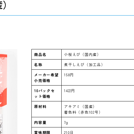
産）
）
商品名
小桜えび（国内産）
名称
煮干しえび（加工品）
メーカー希望
158円
小売価格
10パックセ
1422円
ット価格
原材料
アキアミ（国産）
着色料（赤色102号）
内容量
7g
賞味期限
210日