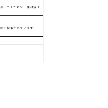
保存してください。開封後は
。
漁法で採取されています。